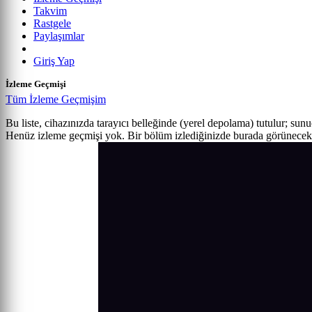
Takvim
Rastgele
Paylaşımlar
Giriş Yap
İzleme Geçmişi
Tüm İzleme Geçmişim
Bu liste, cihazınızda tarayıcı belleğinde (yerel depolama) tutulur; sun
Henüz izleme geçmişi yok. Bir bölüm izlediğinizde burada görünecek