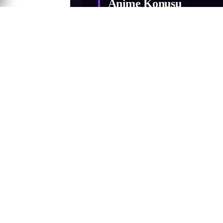
Anime Konusu
Gaito’ya karşı olan son savaştan sonra,
Prensesiyle. Karen, Noel ve Coco kendi
Doumoto Kaito da Hawaii’ye doğ...
Gaito’ya karşı olan son savaştan sonra,
Prensesiyle. Karen, Noel ve Coco kendi
Doumoto Kaito da Hawaii’ye doğru yol a
adında tuhaf bir melek ortaya çıkar ve d
denizkızından bahseder. Seira, Sara’nın 
Daha fazla göster