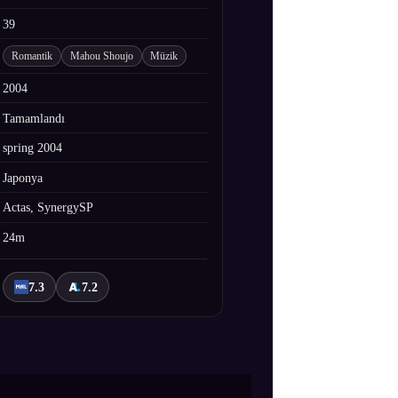
39
Romantik
Mahou Shoujo
Müzik
2004
Tamamlandı
spring 2004
Japonya
Actas, SynergySP
24m
7.3
7.2