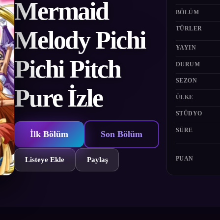
Mermaid
BÖLÜM
TÜRLER
Melody Pichi
YAYIN
Pichi Pitch
DURUM
SEZON
Pure İzle
ÜLKE
STÜDYO
SÜRE
İlk Bölüm
Son Bölüm
PUAN
Listeye Ekle
Paylaş