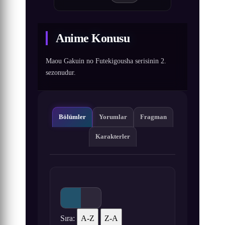
Anime Konusu
Maou Gakuin no Futekigousha serisinin 2.
sezonudur.
Bölümler
Yorumlar
Fragman
Karakterler
Sıra:
A-Z
Z-A