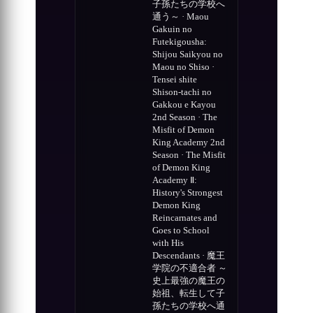
子孫たちの学校へ
通う～ · Maou
Gakuin no
Futekigousha:
Shijou Saikyou no
Maou no Shiso ·
Tensei shite
Shison-tachi no
Gakkou e Kayou
2nd Season · The
Misfit of Demon
King Academy 2nd
Season · The Misfit
of Demon King
Academy Ⅱ:
History's Strongest
Demon King
Reincarnates and
Goes to School
with His
Descendants · 魔王
学院の不適合者 ～
史上最強の魔王の
始祖、転生して子
孫たちの学校へ通