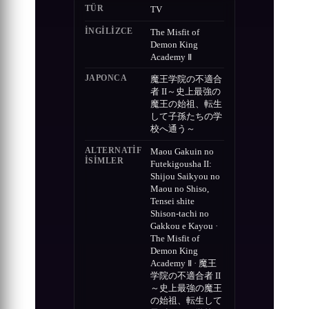
TÜR
TV
İNGILIZCE
The Misfit of
Demon King
Academy Ⅱ
JAPONCA
魔王学院の不適合
者 II～史上最強の
魔王の始祖、転生
して子孫たちの学
校へ通う～
ALTERNATIF
Maou Gakuin no
ISIMLER
Futekigousha II:
Shijou Saikyou no
Maou no Shiso,
Tensei shite
Shison-tachi no
Gakkou e Kayou ·
The Misfit of
Demon King
Academy Ⅱ · 魔王
学院の不適合者 II
～史上最強の魔王
の始祖、転生して