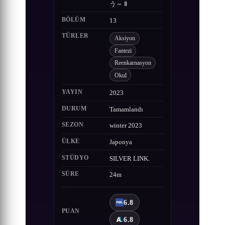
う～ Ⅱ
BÖLÜM
13
TÜRLER
Aksiyon
Fantezi
Reenkarnasyon
Okul
YAYIN
2023
DURUM
Tamamlandı
SEZON
winter 2023
ÜLKE
Japonya
STÜDYO
SILVER LINK.
SÜRE
24m
6.8
PUAN
6.8