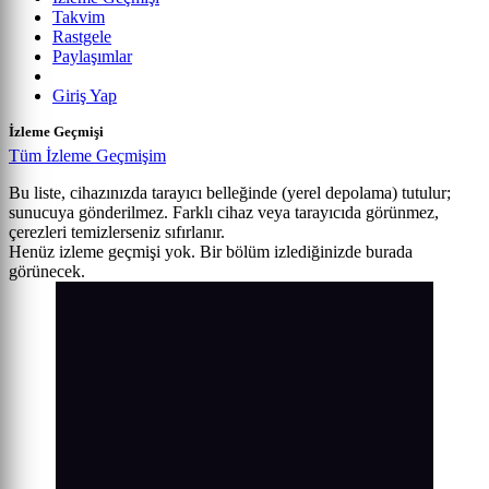
Takvim
Rastgele
Paylaşımlar
Giriş Yap
İzleme Geçmişi
Tüm İzleme Geçmişim
Bu liste, cihazınızda tarayıcı belleğinde (yerel depolama) tutulur;
sunucuya gönderilmez. Farklı cihaz veya tarayıcıda görünmez,
çerezleri temizlerseniz sıfırlanır.
Henüz izleme geçmişi yok. Bir bölüm izlediğinizde burada
görünecek.