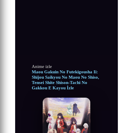
Anime izle
Maou Gakuin No Futekigousha Ii:
Shijou Saikyou No Maou No Shiso,
Tensei Shite Shison-Tachi No
Gakkou E Kayou İzle