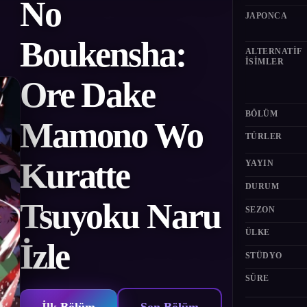
No
JAPONCA
Boukensha:
ALTERNATIF
ISIMLER
Ore Dake
BÖLÜM
Mamono Wo
TÜRLER
Kuratte
YAYIN
DURUM
Tsuyoku Naru
SEZON
ÜLKE
İzle
STÜDYO
SÜRE
İlk Bölüm
Son Bölüm