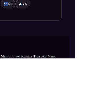
6.0
4.6
ke Mamono wo Kuratte Tsuyoku Naru,
a tutunmaya çalışan Rudd, statü
ke Mamono wo Kuratte Tsuyoku Naru,
a tutunmaya çalışan Rudd, statü
 keşiflerine takıntılı bir şehirde
nca politikalarının ve arkadan
sürükler.İhanet ve DönüşümRudd'un
ceracı, hayatta kalma içgüdüsüyle akıl