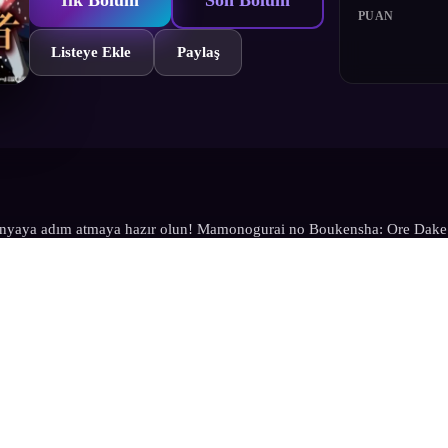
PUAN
Listeye Ekle
Paylaş
 dünyaya adım atmaya hazır olun! Mamonogurai no Boukensha: Ore Da
acının sıra dışı yolculuğuna çıkarıyor. E-Rank bir maceracı olarak hayat
 dünyaya adım atmaya hazır olun! Mamonogurai no Boukensha: Ore Da
acının sıra dışı yolculuğuna çıkarıyor. E-Rank bir maceracı olarak hayat
şta işe yaramaz görünen bir yeteneğe sahip. Bu yeteneği yüzünden, labirent
'düzensiz bir toplayıcı' olarak geçimini sağlamak zorunda kalmıştır. Lo
ine yer bulmaya çalışırken, kaderin cilvesi onu beklenmedik bir yola 
r. Kendini yardımsız ve desteksiz bir şekilde ölüme terk edilmiş bulan ma