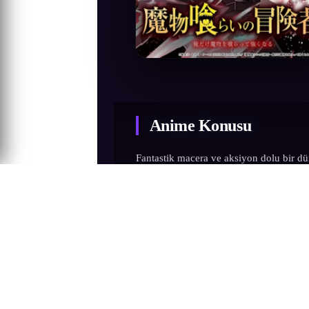
Anime Konusu
Fantastik macera ve aksiyon dolu bir
izleyicileri Rudd adında genç bir macer
etkilerine karşı bağışıklık gibi ilk bakı...
Fantastik macera ve aksiyon dolu bir
izleyicileri Rudd adında genç bir macer
etkilerine karşı bağışıklık gibi ilk bakı
dışlanmış ve hayatta kalmak için sadece 
bıçaklayan maceracıların arasında kend
hayatı, acımasız bir ihanetle altüst olu