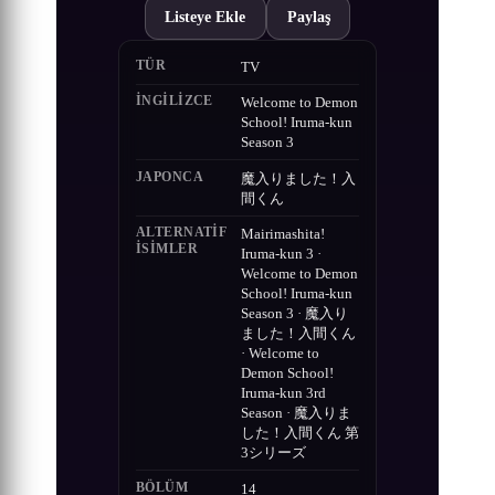
Listeye Ekle
Paylaş
TÜR
TV
İNGILIZCE
Welcome to Demon
School! Iruma-kun
Season 3
JAPONCA
魔入りました！入
間くん
ALTERNATIF
Mairimashita!
ISIMLER
Iruma-kun 3 ·
Welcome to Demon
School! Iruma-kun
Season 3 · 魔入り
ました！入間くん
· Welcome to
Demon School!
Iruma-kun 3rd
Season · 魔入りま
した！入間くん 第
3シリーズ
BÖLÜM
14