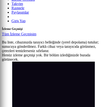
Takvim
Rastgele
Paylaşımlar
Giriş Yap
İzleme Geçmişi
Tüm İzleme Geçmişim
Bu liste, cihazınızda tarayıcı belleğinde (yerel depolama) tutulur;
sunucuya gönderilmez. Farklı cihaz veya tarayıcıda görünmez,
çerezleri temizlerseniz sıfırlanır.
Henüz izleme geçmişi yok. Bir bölüm izlediğinizde burada
görünecek.