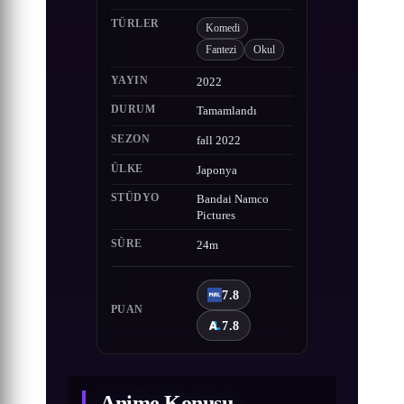
TÜRLER
Komedi
Fantezi
Okul
YAYIN
2022
DURUM
Tamamlandı
SEZON
fall 2022
ÜLKE
Japonya
STÜDYO
Bandai Namco
Pictures
SÜRE
24m
7.8
PUAN
7.8
Anime Konusu