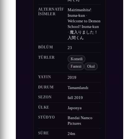
ALTERNATIF
Mairimashita!
ISIMLER
Iruma-kun ·
Welcome to Demon
School! Iruma-kun
· 魔入りました！
入間くん
BÖLÜM
23
TÜRLER
Komedi
Fantezi
Okul
YAYIN
2019
DURUM
Tamamlandı
SEZON
fall 2019
ÜLKE
Japonya
STÜDYO
Bandai Namco
Pictures
SÜRE
24m