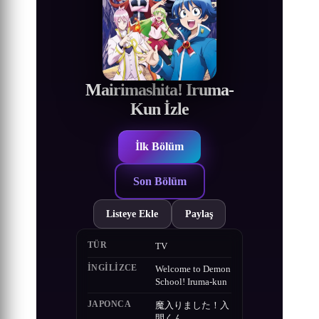
Mairimashita! Iruma-
Kun İzle
İlk Bölüm
Son Bölüm
Listeye Ekle
Paylaş
TÜR
TV
İNGILIZCE
Welcome to Demon
School! Iruma-kun
JAPONCA
魔入りました！入
間くん