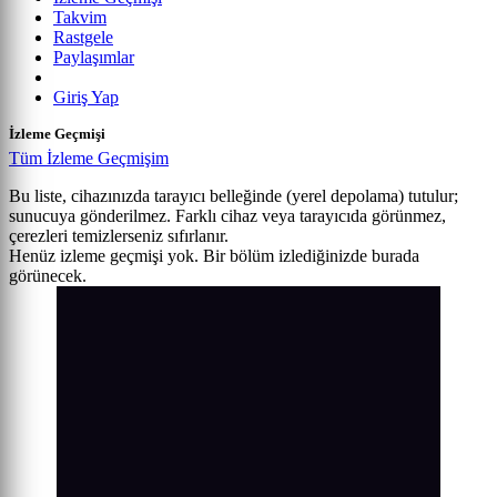
Takvim
Rastgele
Paylaşımlar
Giriş Yap
İzleme Geçmişi
Tüm İzleme Geçmişim
Bu liste, cihazınızda tarayıcı belleğinde (yerel depolama) tutulur;
sunucuya gönderilmez. Farklı cihaz veya tarayıcıda görünmez,
çerezleri temizlerseniz sıfırlanır.
Henüz izleme geçmişi yok. Bir bölüm izlediğinizde burada
görünecek.