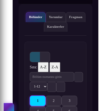
Bölümler
Yorumlar
Fragman
Karakterler
Sıra:
A-Z
Z-A
1
2
3
Madougushi Dahliya wa Utsumukanai 1. Bölüm i
Madougushi Dahliya wa Utsumukanai 2. 
Madougushi Dahliya wa Utsu