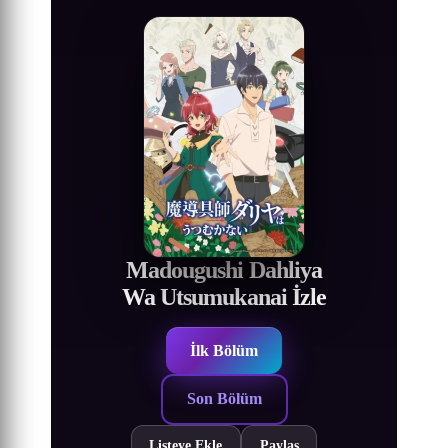
Madougushi Dahliya
Wa Utsumukanai İzle
İlk Bölüm
Son Bölüm
Listeye Ekle
Paylaş