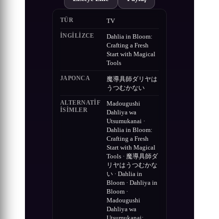
TÜR
TV
İNGILIZCE
Dahlia in Bloom:
Crafting a Fresh
Start with Magical
Tools
JAPONCA
魔導具師ダリヤは
うつむかない
ALTERNATIF
Madougushi
ISIMLER
Dahliya wa
Utsumukanai ·
Dahlia in Bloom:
Crafting a Fresh
Start with Magical
Tools · 魔導具師ダ
リヤはうつむかな
い · Dahlia in
Bloom · Dahliya in
Bloom ·
Madougushi
Dahliya wa
Utsumukanai: