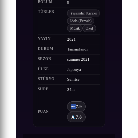
BÖLÜM
9
TÜRLER
Yaşamdan Kareler
Idols (Female)
Müzik
Okul
YAYIN
2021
DURUM
Tamamlandı
SEZON
summer 2021
ÜLKE
Japonya
STÜDYO
Sunrise
SÜRE
24m
7.9
PUAN
7.8