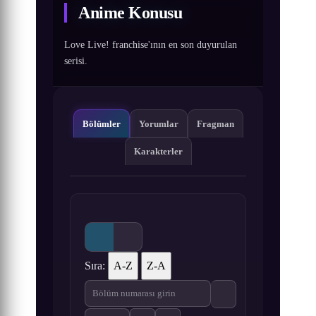
Anime Konusu
Love Live! franchise'ının en son duyurulan
serisi.
Bölümler
Yorumlar
Fragman
Karakterler
Sıra:
A-Z
Z-A