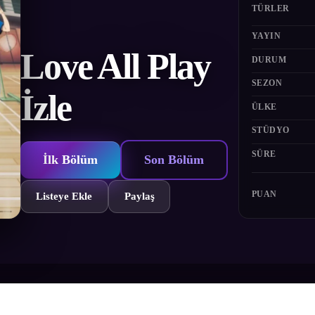
TÜRLER
YAYIN
Love All Play
DURUM
SEZON
İzle
ÜLKE
STÜDYO
SÜRE
İlk Bölüm
Son Bölüm
PUAN
Listeye Ekle
Paylaş