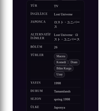
TÜR
TV
İNGILIZCE
Lost Universe
JAPONCA
ロスト・ユニバー
ス
ALTERNATIF
Lost Universe · ロ
ISIMLER
スト・ユニバース
BÖLÜM
26
TÜRLER
Macera
Komedi
Dram
Bilim Kurgu
Uzay
YAYIN
1998
DURUM
Tamamlandı
SEZON
spring 1998
ÜLKE
Japonya