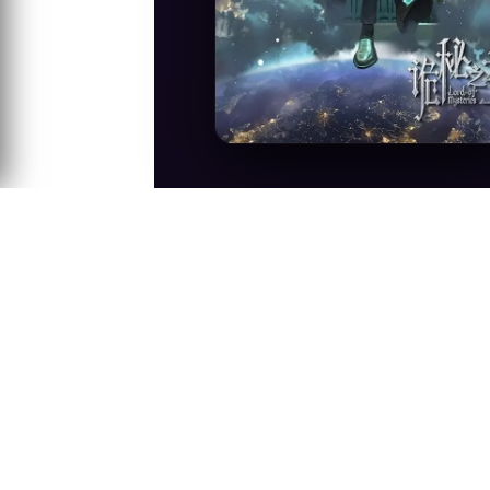
Anime Konusu
Buharlı, zırhlı ve okült dehşetlerin old
karanlık arasında bir jilet sırtında yürür.