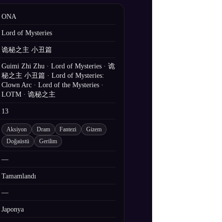
ONA
Lord of Mysteries
诡秘之主 小丑篇
Guimi Zhi Zhu · Lord of Mysteries · 诡
秘之主 小丑篇 · Lord of Mysteries:
Clown Arc · Lord of the Mysteries ·
LOTM · 诡秘之主
13
Aksiyon
Dram
Fantezi
Gizem
Doğaüstü
Gerilim
—
Tamamlandı
—
Japonya