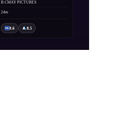
B.CMAY PICTURES
24m
8.6
8.5
n Kiliselerle iç içe geçmiş, ışık ve