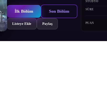
STÜDYO
SÜRE
İlk Bölüm
Son Bölüm
PUAN
Listeye Ekle
Paylaş
uğu Viktorya döneminde, Zhou Mingrui Klein Moretti olarak uyanır. Savaşa
 Bu, sınırsız potansiyelin ve tarifsiz tehlikenin efsanesidir.
Bölümler
Yorumlar
Fragman
Karakterler