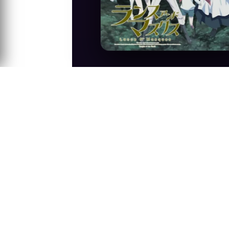
Anime Konusu
Seri, Youarou Hanafusa adında 21.yüzyıl
savaşıyorken gerçek kişiliğini maskesini