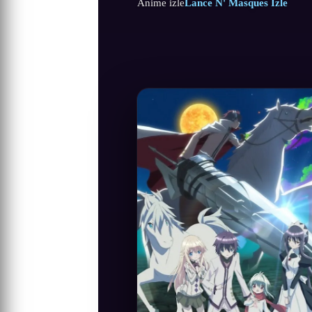
Anime izle
Lance N' Masques İzle