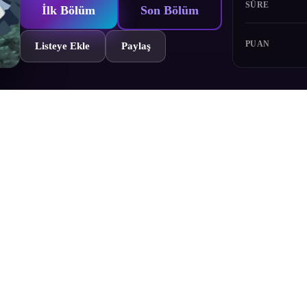
SÜRE
İlk Bölüm
Son Bölüm
PUAN
Listeye Ekle
Paylaş
ın, akılda kalan son şövalyeleri olan "Dünya'nın Şövalyeleri"nden birid
n ardına gizler.
Bölümler
Yorumlar
Fragman
Karakterler