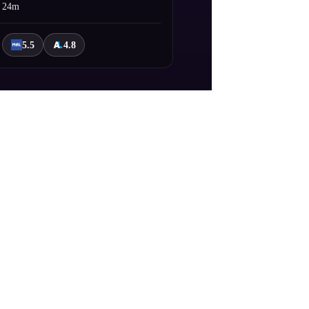
24m
5.5
4.8
ir. Şövalye Lancer adı altında