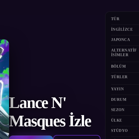
TÜR
İNGILIZCE
JAPONCA
ALTERNATIF
ISIMLER
BÖLÜM
TÜRLER
YAYIN
Lance N'
DURUM
SEZON
Masques İzle
ÜLKE
STÜDYO