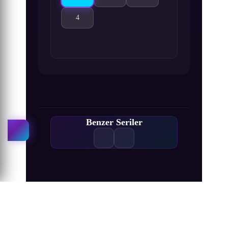
4
Kyoshin to Hyouka no Shiro 4. Bölüm izle
Benzer Seriler
ONE PIECE
Wushen Zhuzai
Xian Ni
Wanmei Shijie
Naruto: Shippuuden
Ling Jian Zun 4th Season
Meitantei Conan
Battle Through The Heavens 5. Sezon
1161
643
203
145
267
500
536
900
DONGHUA
DONGHUA
DONGHUA
DONGHUA
DONGHUA
ANIME
ANIME
ANIME
Naruto: Shippuuden
Battle Through The
Ling Jian Zun 4th
Meitantei Conan
Wushen Zhuzai
Wanmei Shijie
ONE PIECE
Xian Ni
Heavens 5. Sezon
Season
Korsan Kral Gold Roger, bu
Köylerin güç ve bölge elde
Başlangıçta askeri alandaki
17 yaşında, henüz liseye
Er Gen'in aynı isimli
Naruto Uzumaki,
dünyadaki herşeyi elde eder
etmek için savaştığı eşsiz bir
Konohagakure yani Gizli
gitmesine rağmen birçok
romanından uyarlanan
en büyük dahi olan
Ling Jian Zun animesinin 4.
Doupo Cangqiong serisinin
Yaprak Köyü’nden ayrılarak
dünyada doğan ana karakter
"Ölümsüz İsyan", kırsal
ve idam edilirken, tüm
olayı çözmüş genç bir
kahraman Qin Chen,
sezonudur.
5. sezonu.
dedektif olan Shinichi Kudo,
kesimde yaşayan sıradan bir
Shi Hao, en kötü koşullarda
daha da güçlenme arzusunu
servetinin Grand Line’da
insanlar tarafından
0.0 / 10
6.6
7.3
·
kız arkadaşıyla gittiği parkta,
doğan göklerin kutsadığı bir
çocuk olan, yüreğinden
olduğunu, onu arayıp
körükleyen olayların
anakaranın yasak
bulmaları gerektiğini söyler.
ardından yoğun bir eğitime
etkilenen ve ölümsüzlere
yetenek. Ancak klanının
şüpheli birilerini takip
topraklarındaki ölüm
203 Bölüm
536 Bölüm
karşı antrenman yapan Wang
ederken siyahlar giymiş bir
başlamasının üzerinden iki
gizemli bir geçmişi vardır.
Bu olaydan sonra herkes
kanyonuna düşmek için