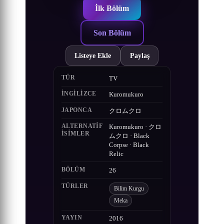
İlk Bölüm
Son Bölüm
Listeye Ekle
Paylaş
TÜR
TV
İNGILIZCE
Kuromukuro
JAPONCA
クロムクロ
ALTERNATIF
Kuromukuro · クロ
ISIMLER
ムクロ · Black
Corpse · Black
Relic
BÖLÜM
26
TÜRLER
Bilim Kurgu
Meka
YAYIN
2016