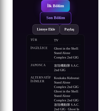
İlk Bölüm
Son Bölüm
Listeye Ekle
Paylaş
TÜR
TV
İNGILIZCE
Ghost in the Shell:
Stand Alone
Complex 2nd GIG
JAPONCA
攻殻機動隊 S.A.C.
2nd GIG
ALTERNATIF
Koukaku Kidoutai:
ISIMLER
Stand Alone
Complex 2nd GIG ·
Ghost in the Shell:
Stand Alone
Complex 2nd GIG ·
攻殻機動隊 S.A.C.
2nd GIG · Ghost In