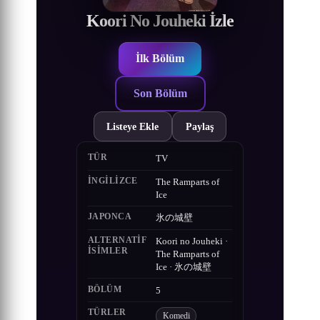
Koori No Jouheki İzle
İlk Bölüm
Son Bölüm
Listeye Ekle
Paylaş
TÜR
TV
İNGILIZCE
The Ramparts of
Ice
JAPONCA
氷の城壁
ALTERNATIF
Koori no Jouheki ·
ISIMLER
The Ramparts of
Ice · 氷の城壁
BÖLÜM
5
TÜRLER
Komedi