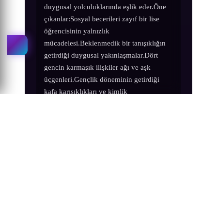
duygusal yolculuklarında eşlik eder.Öne
çıkanlar:Sosyal becerileri zayıf bir lise
öğrencisinin yalnızlık
mücadelesi.Beklenmedik bir tanışıklığın
getirdiği duygusal yakınlaşmalar.Dört
gencin karmaşık ilişkiler ağı ve aşk
üçgenleri.Gençlik döneminin getirdiği
kafa karışıklıkları ve kimlik
arayışı.Samimi ve gerçekçi karakter
tasvirleri.Romantizm, komedi ve hayatın
içinden kesitlerin harmanlanması.Lise
hayatının tatlı-sert gerçeklerini yansıtan
bir anlatım.
Daha fazla göster