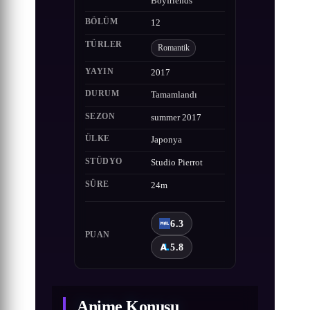
Boyfriends
BÖLÜM
12
TÜRLER
Romantik
YAYIN
2017
DURUM
Tamamlandı
SEZON
summer 2017
ÜLKE
Japonya
STÜDYO
Studio Pierrot
SÜRE
24m
6.3
PUAN
5.8
Anime Konusu