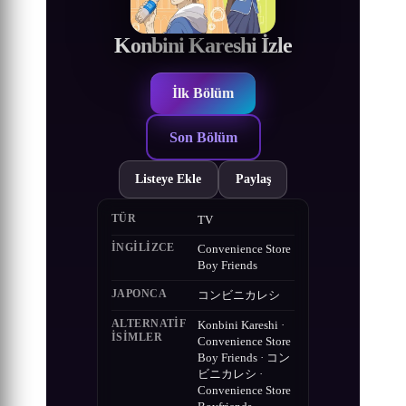
Konbini Kareshi İzle
İlk Bölüm
Son Bölüm
Listeye Ekle
Paylaş
TÜR
TV
İNGILIZCE
Convenience Store
Boy Friends
JAPONCA
コンビニカレシ
ALTERNATIF
Konbini Kareshi ·
ISIMLER
Convenience Store
Boy Friends · コン
ビニカレシ ·
Convenience Store