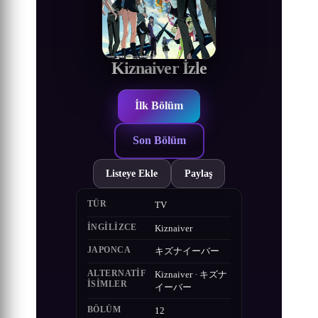
Kiznaiver İzle
İlk Bölüm
Son Bölüm
Listeye Ekle
Paylaş
TÜR
TV
İNGILIZCE
Kiznaiver
JAPONCA
キズナイーバー
ALTERNATIF
Kiznaiver · キズナ
ISIMLER
イーバー
BÖLÜM
12