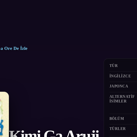
Ga Ore De İzle
TÜR
İNGILIZCE
JAPONCA
ALTERNATIF
ISIMLER
BÖLÜM
TÜRLER
Kimi Ga Aruji