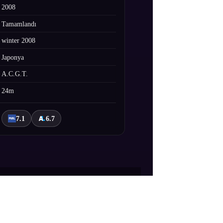
2008
Tamamlandı
winter 2008
Japonya
A.C.G.T.
24m
7.1
6.7
 kardeşi Mihato evlerini terk eder.
de iş bulurlar ve Kuonji ailesinin üç kız