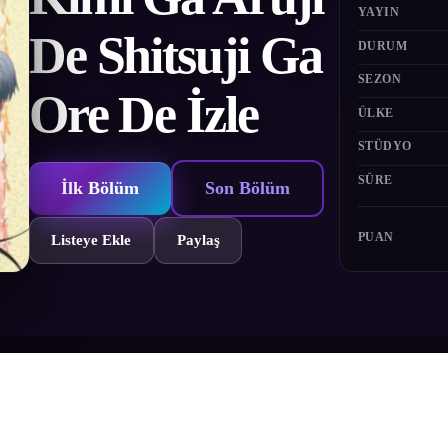
YAYIN
De Shitsuji Ga
DURUM
SEZON
Ore De İzle
ÜLKE
STÜDYO
SÜRE
İlk Bölüm
Son Bölüm
PUAN
Listeye Ekle
Paylaş
Görsel Romana dayanmaktadır. Aile sorunları nedeniyle Ren Uesugi ve kız
i para sıkıntısı içinde bulurlar. Bir şekilde Kuonji ailesinin malikanesin