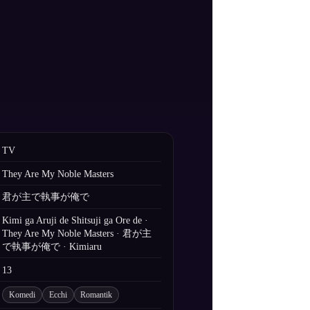
TV
They Are My Noble Masters
君が主で執事が俺で
Kimi ga Aruji de Shitsuji ga Ore de ·
They Are My Noble Masters · 君が主
で執事が俺で · Kimiaru
13
Komedi
Ecchi
Romantik