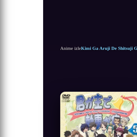
Anime izle
Kimi Ga Aruji De Shitsuji 