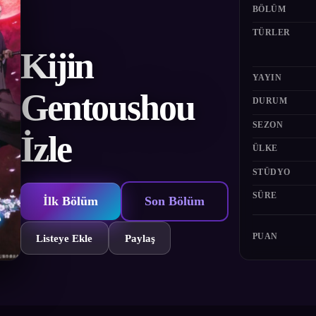
BÖLÜM
TÜRLER
Kijin
YAYIN
Gentoushou
DURUM
SEZON
İzle
ÜLKE
STÜDYO
SÜRE
İlk Bölüm
Son Bölüm
PUAN
Listeye Ekle
Paylaş