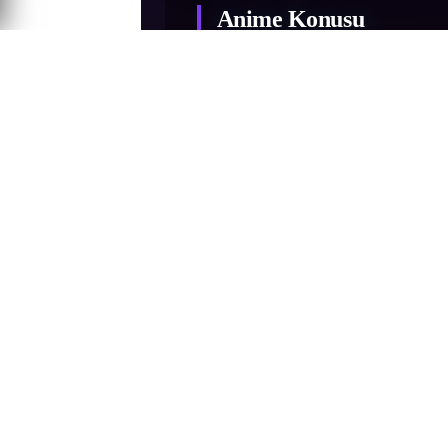
Anime Konusu
Jinta ve Suzune çocukken evlerinden kaç
Yerleşim yeri, sadece seçkin bir azınlığı
ettiğinde, yerine Shirayuki atan...
Jinta ve Suzune çocukken evlerinden kaç
Yerleşim yeri, sadece seçkin bir azınlığı
ettiğinde, yerine Shirayuki atanmıştır. O
Köyün koruyucusu olarak Jinta'nın görevi
iblis, tüm iblis türünün kaderindeki hü
dönüştürür. Jinta kendine geldiğinde Ka
öldürüp kaçar. Yıkılmış olan Jinta, Suz
dolaşırken, mümkün olduğunca çok insanı
yapması gerektiğini düşünür.
Daha fazla göster