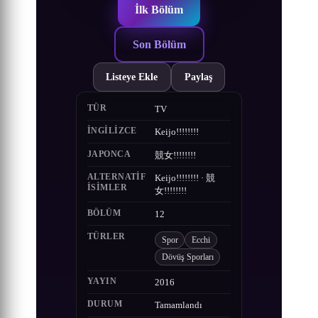
İlk Bölüm
Son Bölüm
Listeye Ekle
Paylaş
TÜR
TV
İNGILIZCE
Keijo!!!!!!!!
JAPONCA
競女!!!!!!!!
ALTERNATIF
Keijo!!!!!!!! · 競
ISIMLER
女!!!!!!!!
BÖLÜM
12
TÜRLER
Spor
Ecchi
Dövüş Sporları
YAYIN
2016
DURUM
Tamamlandı