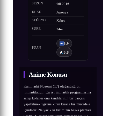
SEZON
fall 2016
ÜLKE
Japonya
STÜDYO
Xebec
SÜRE
24m
6.9
PUAN
6.8
Anime Konusu
Kaminashi Nozomi (17) olağanüstü bir
jimnastikçidir. En iyi jimnastik programlarına
sahip kolejler onu kendilerinin bir parçası
yapabilmek uğruna kıran kırana bir mücadele
içindedir. Ne yazik ki kızımızın başka planları