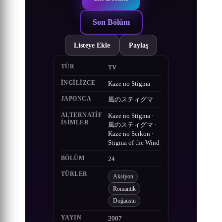
Son Bölüm
Listeye Ekle
Paylaş
TÜR
TV
İNGILIZCE
Kaze no Stigma
JAPONCA
風のスティグマ
ALTERNATIF
Kaze no Stigma ·
ISIMLER
風のスティグマ ·
Kaze no Seikon ·
Stigma of the Wind
BÖLÜM
24
TÜRLER
Aksiyon
Romantik
Doğaüstü
YAYIN
2007