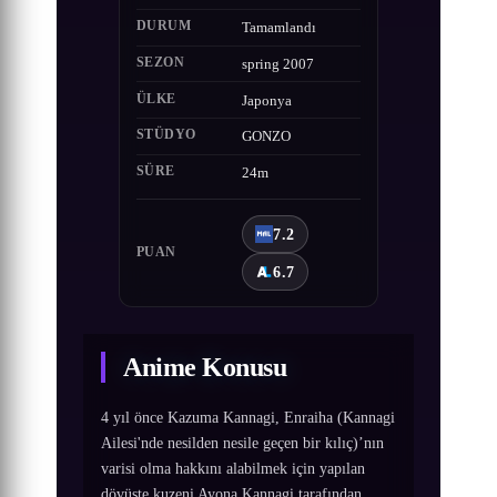
DURUM
Tamamlandı
SEZON
spring 2007
ÜLKE
Japonya
STÜDYO
GONZO
SÜRE
24m
7.2
PUAN
6.7
Anime Konusu
4 yıl önce Kazuma Kannagi, Enraiha (Kannagi
Ailesi'nde nesilden nesile geçen bir kılıç)’nın
varisi olma hakkını alabilmek için yapılan
dövüşte kuzeni Ayona Kannagi tarafından