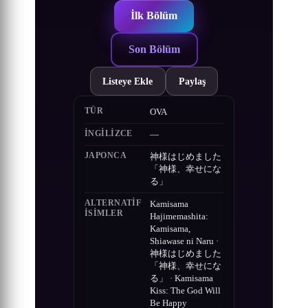
İlk Bölüm
Son Bölüm
Listeye Ekle
Paylaş
TÜR
OVA
İNGILIZCE
—
JAPONCA
神様はじめました
「神様、幸せにな
る」
ALTERNATIF
Kamisama
ISIMLER
Hajimemashita:
Kamisama,
Shiawase ni Naru ·
神様はじめました
「神様、幸せにな
る」 · Kamisama
Kiss: The God Will
Be Happy