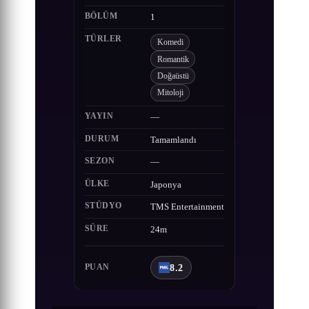
BÖLÜM
1
TÜRLER
Komedi
Romantik
Doğaüstü
Mitoloji
YAYIN
—
DURUM
Tamamlandı
SEZON
—
ÜLKE
Japonya
STÜDYO
TMS Entertainment
SÜRE
24m
8.2
PUAN