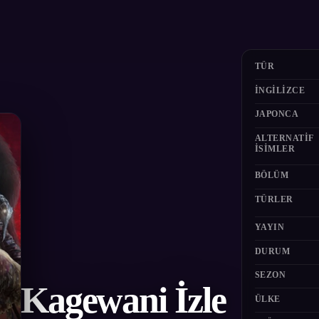
TÜR
İNGILIZCE
JAPONCA
ALTERNATIF
ISIMLER
BÖLÜM
TÜRLER
YAYIN
DURUM
SEZON
Kagewani İzle
ÜLKE