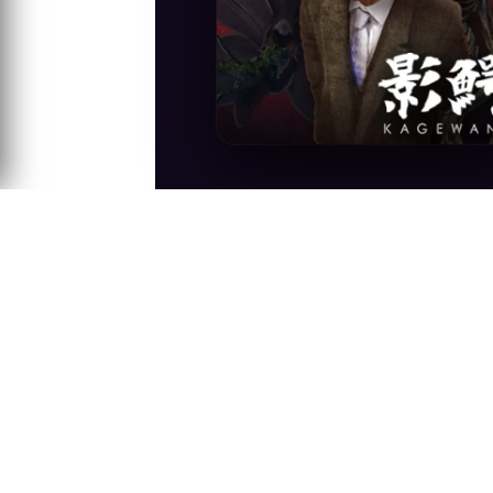
Anime Konusu
Gizemli yaratıklar günümüzdeki zamanda
Banba, anahtar kelime "Kagewani" (tam a