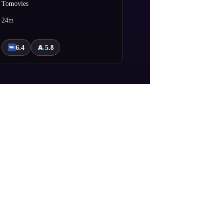
Tomovies
24m
6.4
5.8
formu" yaşanır. Bilim adamı Sousuke