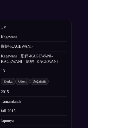
TV
Kagewani
影鰐-KAGEWANI-
Kagewani · 影鰐-KAGEWANI- ·
KAGEWANI · 影鰐 -KAGEWANI-
13
Korku
Gizem
Doğaüstü
2015
Tamamlandı
fall 2015
Japonya