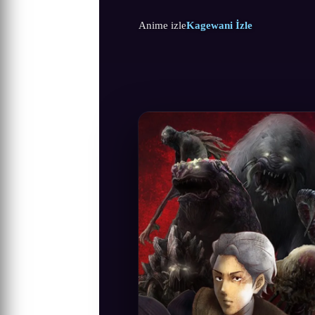
Anime izle
Kagewani İzle