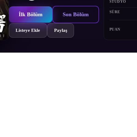
STÜDYO
SÜRE
İlk Bölüm
Son Bölüm
PUAN
Listeye Ekle
Paylaş
 ortaya çıkıp insanlara saldırdığında "yeni bir zaman donması paniği 
nlamıyla, gölge timsah) ile gerçeğin peşine düşer.
Bölümler
Yorumlar
Fragman
Karakterler