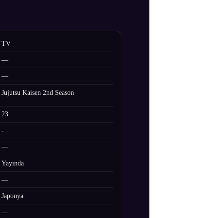
TV
—
—
Jujutsu Kaisen 2nd Season
23
-
—
Yayında
—
Japonya
—