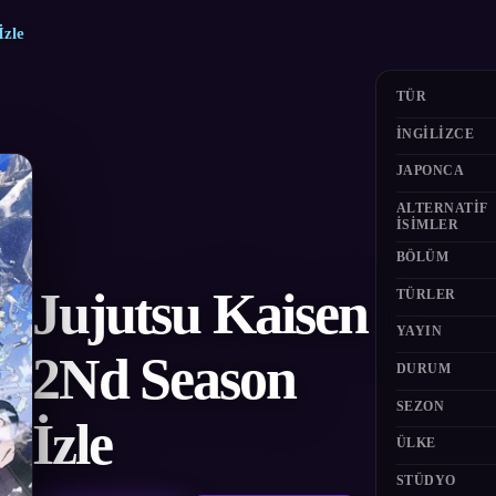
İzle
TÜR
İNGILIZCE
JAPONCA
ALTERNATIF
ISIMLER
BÖLÜM
Jujutsu Kaisen
TÜRLER
YAYIN
2Nd Season
DURUM
SEZON
İzle
ÜLKE
STÜDYO