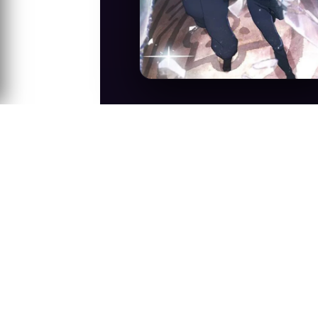
Anime Konusu
Jujutsu Kaisen serisini 2. sezonudur.