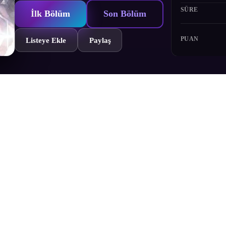
SÜRE
İlk Bölüm
Son Bölüm
PUAN
Listeye Ekle
Paylaş
Bölümler
Yorumlar
Fragman
Karakterler