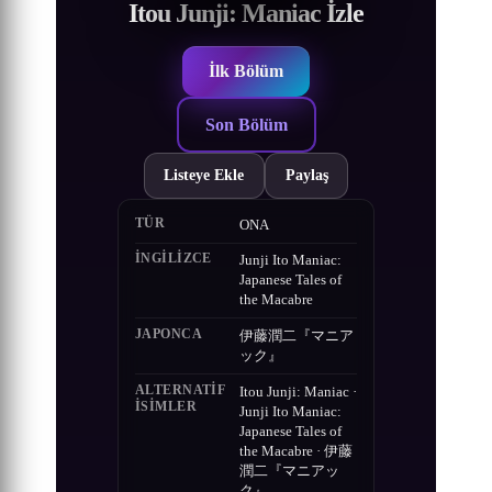
Itou Junji: Maniac İzle
İlk Bölüm
Son Bölüm
Listeye Ekle
Paylaş
TÜR
ONA
İNGILIZCE
Junji Ito Maniac:
Japanese Tales of
the Macabre
JAPONCA
伊藤潤二『マニア
ック』
ALTERNATIF
Itou Junji: Maniac ·
ISIMLER
Junji Ito Maniac:
Japanese Tales of
the Macabre · 伊藤
潤二『マニアッ
ク』