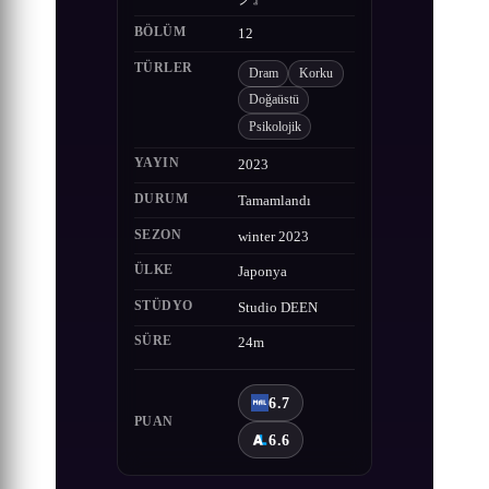
BÖLÜM
12
TÜRLER
Dram
Korku
Doğaüstü
Psikolojik
YAYIN
2023
DURUM
Tamamlandı
SEZON
winter 2023
ÜLKE
Japonya
STÜDYO
Studio DEEN
SÜRE
24m
6.7
PUAN
6.6