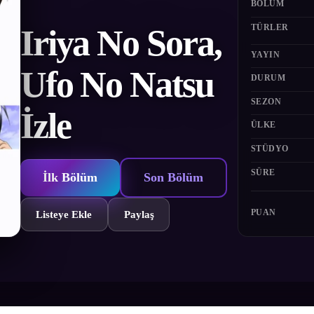
BÖLÜM
TÜRLER
Iriya No Sora,
YAYIN
Ufo No Natsu
DURUM
SEZON
İzle
ÜLKE
STÜDYO
SÜRE
İlk Bölüm
Son Bölüm
PUAN
Listeye Ekle
Paylaş