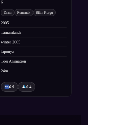
6
Dram
Romantik
Bilim Kurgu
2005
Tamamlandı
winter 2005
Japonya
Toei Animation
24m
6.9
6.4