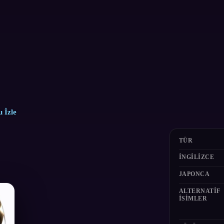
 İzle
TÜR
İNGILIZCE
JAPONCA
ALTERNATIF
ISIMLER