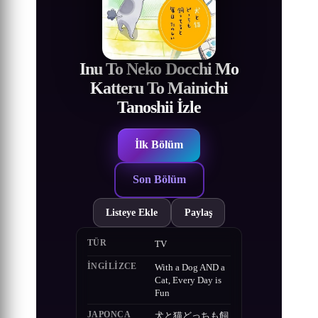
Inu To Neko Docchi Mo
Katteru To Mainichi
Tanoshii İzle
İlk Bölüm
Son Bölüm
Listeye Ekle
Paylaş
TÜR
TV
İNGILIZCE
With a Dog AND a
Cat, Every Day is
Fun
JAPONCA
犬と猫どっちも飼