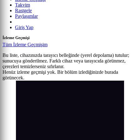
Takvim
Rastgele
Paylaşımlar
Giriş Yap
İzleme Geçmişi
Tüm İzleme Geçmişim
Bu liste, cihazınızda tarayıcı belleğinde (yerel depolama) tutulur;
sunucuya gönderilmez. Farklı cihaz veya tarayıcıda görünmez,
çerezleri temizlerseniz sıfırlanır.
Henüz izleme geçmişi yok. Bir bölüm izlediğinizde burada
görünecek.