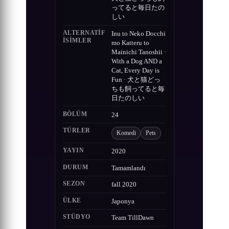
ってると毎日たの
しい
ALTERNATIF
Inu to Neko Docchi
ISIMLER
mo Katteru to
Mainichi Tanoshii ·
With a Dog AND a
Cat, Every Day is
Fun · 犬と猫どっ
ちも飼ってると毎
日たのしい
BÖLÜM
24
TÜRLER
Komedi
Pets
YAYIN
2020
DURUM
Tamamlandı
SEZON
fall 2020
ÜLKE
Japonya
STÜDYO
Team TillDawn