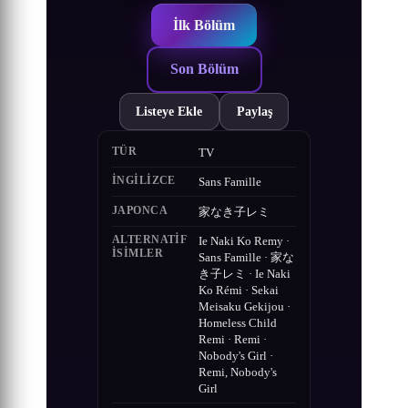
İlk Bölüm
Son Bölüm
Listeye Ekle
Paylaş
TÜR
TV
İNGILIZCE
Sans Famille
JAPONCA
家なき子レミ
ALTERNATIF
Ie Naki Ko Remy ·
ISIMLER
Sans Famille · 家な
き子レミ · Ie Naki
Ko Rémi · Sekai
Meisaku Gekijou ·
Homeless Child
Remi · Remi ·
Nobody's Girl ·
Remi, Nobody's
Girl