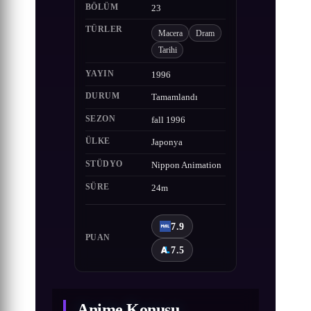
BÖLÜM
23
TÜRLER
Macera
Dram
Tarihi
YAYIN
1996
DURUM
Tamamlandı
SEZON
fall 1996
ÜLKE
Japonya
STÜDYO
Nippon Animation
SÜRE
24m
7.9
PUAN
7.5
Anime Konusu