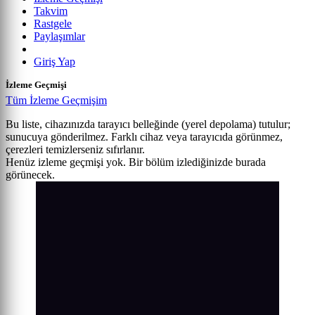
Takvim
Rastgele
Paylaşımlar
Giriş Yap
İzleme Geçmişi
Tüm İzleme Geçmişim
Bu liste, cihazınızda tarayıcı belleğinde (yerel depolama) tutulur;
sunucuya gönderilmez. Farklı cihaz veya tarayıcıda görünmez,
çerezleri temizlerseniz sıfırlanır.
Henüz izleme geçmişi yok. Bir bölüm izlediğinizde burada
görünecek.