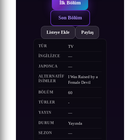
İlk Bölüm
Son Bölüm
Listeye Ekle
Paylaş
TÜR
TV
İNGILIZCE
—
JAPONCA
—
ALTERNATIF
I Was Raised by a
ISIMLER
Female Devil
BÖLÜM
60
TÜRLER
-
YAYIN
—
DURUM
Yayında
SEZON
—