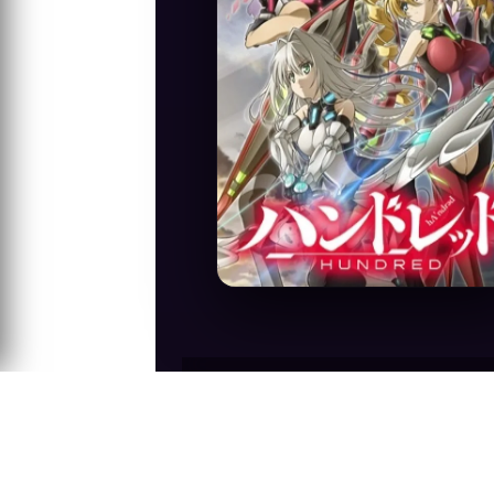
Anime Konusu
"Vahşi" olarak bilinen dünya dışı bir or
Bir Vahşi saldırısından kurtulan Hayato