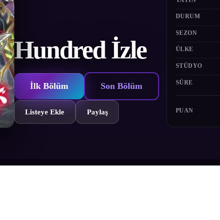
DURUM
SEZON
Hundred İzle
ÜLKE
STÜDYO
SÜRE
İlk Bölüm
Son Bölüm
PUAN
Listeye Ekle
Paylaş
ganizma insanlığa saldırdığında, düşmanla mücadele edebilecek tek teknolo
 Kisaragi, söz konusu teknolojiyle en yüksek uyumluluk seviyesine sahip 