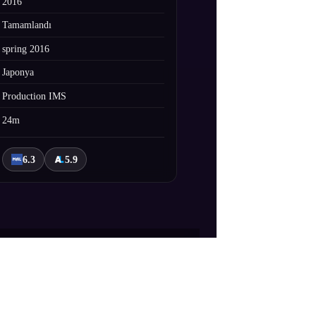
2016
Tamamlandı
spring 2016
Japonya
Production IMS
24m
6.3
5.9
ji "Yüz" olarak bilinen bir silahtır.
bir gençtir ve sonuç olarak, bir savaş