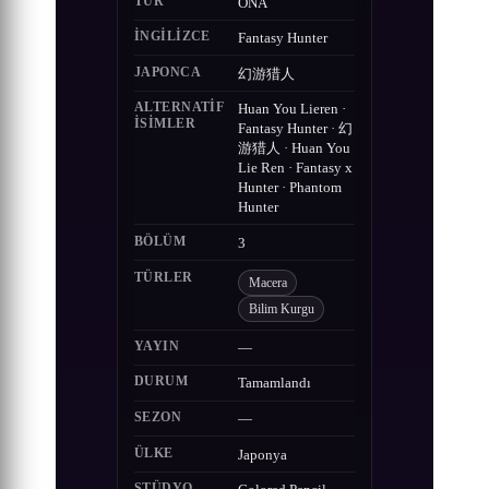
TÜR
ONA
İNGILIZCE
Fantasy Hunter
JAPONCA
幻游猎人
ALTERNATIF
Huan You Lieren ·
ISIMLER
Fantasy Hunter · 幻
游猎人 · Huan You
Lie Ren · Fantasy x
Hunter · Phantom
Hunter
BÖLÜM
3
TÜRLER
Macera
Bilim Kurgu
YAYIN
—
DURUM
Tamamlandı
SEZON
—
ÜLKE
Japonya
STÜDYO