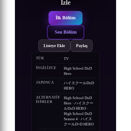
İzle
İlk Bölüm
Son Bölüm
Listeye Ekle
Paylaş
TÜR
TV
İNGILIZCE
High School DxD
Hero
JAPONCA
ハイスクールDxD
HERO
ALTERNATIF
High School DxD
ISIMLER
Hero · ハイスクー
ルDxD HERO ·
High School DxD
Season 4 · ハイス
クールD×D HERO