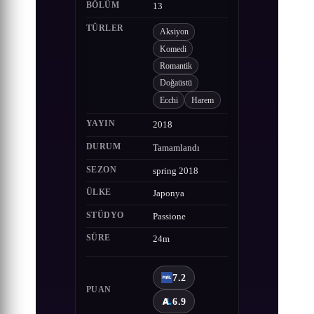
BÖLÜM
13
TÜRLER
Aksiyon
Komedi
Romantik
Doğaüstü
Ecchi
Harem
YAYIN
2018
DURUM
Tamamlandı
SEZON
spring 2018
ÜLKE
Japonya
STÜDYO
Passione
SÜRE
24m
7.2
PUAN
6.9