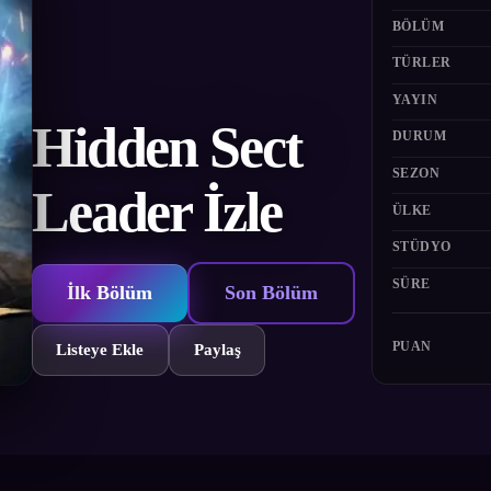
BÖLÜM
TÜRLER
YAYIN
Hidden Sect
DURUM
SEZON
Leader İzle
ÜLKE
STÜDYO
SÜRE
İlk Bölüm
Son Bölüm
PUAN
Listeye Ekle
Paylaş