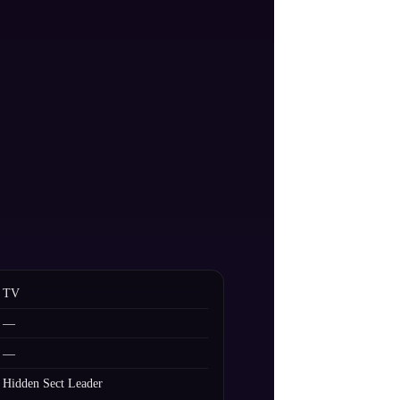
TV
—
—
Hidden Sect Leader