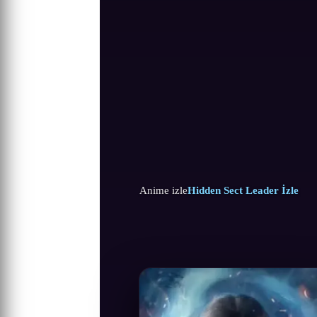
Anime izle
Hidden Sect Leader İzle