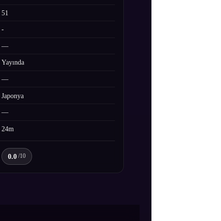
51
-
—
Yayında
—
Japonya
—
24m
0.0
/10