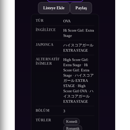
Listeye Ekle
Paylaş
TÜR
OVA
İNGILIZCE
Hi Score Girl: Extra
Stage
JAPONCA
ハイスコアガール
EXTRA STAGE
ALTERNATIF
High Score Girl:
ISIMLER
Extra Stage · Hi
Score Girl: Extra
Stage · ハイスコア
ガール EXTRA
STAGE · High
Score Girl OVA · ハ
イスコアガール
EXTRA STAGE
BÖLÜM
3
TÜRLER
Komedi
Romantik