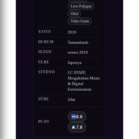
Love Polygon
Okul
Video Game
YAYIN
2019
DURUM
Tamamlandı
SEZON
winter 2019
ÜLKE
Japonya
STÜDYO
J.C.STAFF,
Shogakukan Music
& Digital
Entertainment
SÜRE
24m
8.0
PUAN
7.8