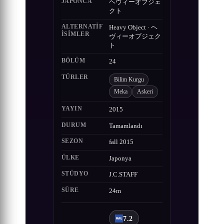
JAPONCA
ヘヴィーオブジェ
クト
ALTERNATIF
Heavy Object · ヘ
ISIMLER
ヴィーオブジェク
ト
BÖLÜM
24
TÜRLER
Bilim Kurgu
Meka
Askeri
YAYIN
2015
DURUM
Tamamlandı
SEZON
fall 2015
ÜLKE
Japonya
STÜDYO
J.C.STAFF
SÜRE
24m
7.2