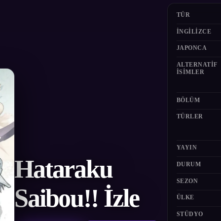
TÜR
İNGILIZCE
JAPONCA
ALTERNATIF
ISIMLER
BÖLÜM
TÜRLER
YAYIN
Hataraku
DURUM
SEZON
Saibou!! İzle
ÜLKE
STÜDYO