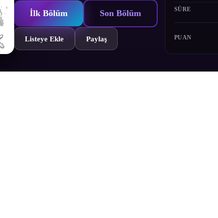
SÜRE
İlk Bölüm
Son Bölüm
PUAN
Listeye Ekle
Paylaş
Bölümler
Yorumlar
Fragman
Karakterler