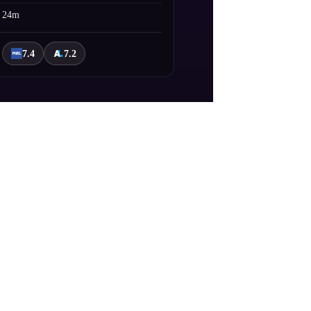
24m
7.4
7.2