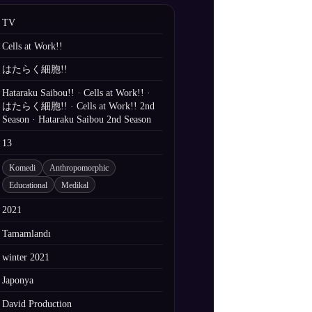
TV
Cells at Work!!
はたらく細胞!!
Hataraku Saibou!! · Cells at Work!! ·
はたらく細胞!! · Cells at Work!! 2nd
Season · Hataraku Saibou 2nd Season
13
Komedi
Anthropomorphic
Educational
Medikal
2021
Tamamlandı
winter 2021
Japonya
David Production