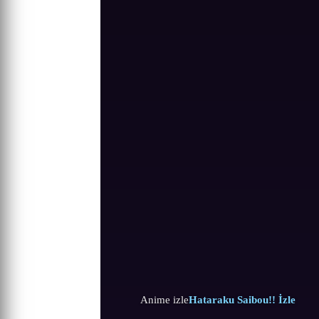
Anime izle
Hataraku Saibou!! İzle