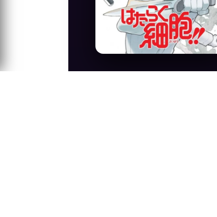
Anime Konusu
Hataraku Saibou nun 2. sezonudur.