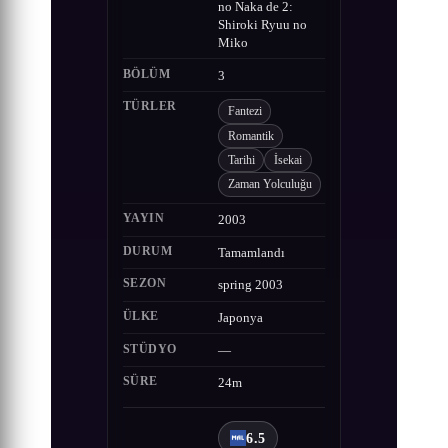
no Naka de 2:
Shiroki Ryuu no
Miko
BÖLÜM
3
TÜRLER
Fantezi
Romantik
Tarihi
İsekai
Zaman Yolculuğu
YAYIN
2003
DURUM
Tamamlandı
SEZON
spring 2003
ÜLKE
Japonya
STÜDYO
—
SÜRE
24m
6.5