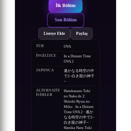
İlk Bölüm
Son Bölüm
Listeye Ekle
Paylaş
TÜR
OVA
İNGILIZCE
In a Distant Time
OVA 2
JAPONCA
遙かなる時空の中
で2~白き龍の神子
~
ALTERNATIF
Harukanaru Toki
ISIMLER
no Naka de 2:
Shiroki Ryuu no
Miko · In a Distant
Time OVA 2 · 遙か
なる時空の中で2~
白き龍の神子~ ·
Haruka Naru Toki