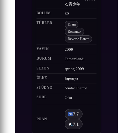
る青少年
BÖLÜM
39
TÜRLER
Dram
Romantik
Reverse Harem
YAYIN
2009
DURUM
Tamamlandı
SEZON
spring 2009
ÜLKE
Japonya
STÜDYO
Studio Pierrot
SÜRE
24m
7.7
PUAN
7.1