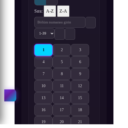
Sıra:
A-Z
Z-A
1
2
3
Hanasakeru Seishounen 1. Bölüm izle
Hanasakeru Seishounen 2. Bölüm izle
Hanasakeru Seishounen 3. Bö
4
5
6
Hanasakeru Seishounen 4. Bölüm izle
Hanasakeru Seishounen 5. Bölüm izle
Hanasakeru Seishounen 6. Bö
7
8
9
Hanasakeru Seishounen 7. Bölüm izle
Hanasakeru Seishounen 8. Bölüm izle
Hanasakeru Seishounen 9. Bö
10
11
12
Hanasakeru Seishounen 10. Bölüm izle
Hanasakeru Seishounen 11. Bölüm izle
Hanasakeru Seishounen 12. B
13
14
15
Hanasakeru Seishounen 13. Bölüm izle
Hanasakeru Seishounen 14. Bölüm izle
Hanasakeru Seishounen 15. B
16
17
18
Hanasakeru Seishounen 16. Bölüm izle
Hanasakeru Seishounen 17. Bölüm izle
Hanasakeru Seishounen 18. B
19
20
21
Hanasakeru Seishounen 19. Bölüm izle
Hanasakeru Seishounen 20. Bölüm izle
Hanasakeru Seishounen 21. B