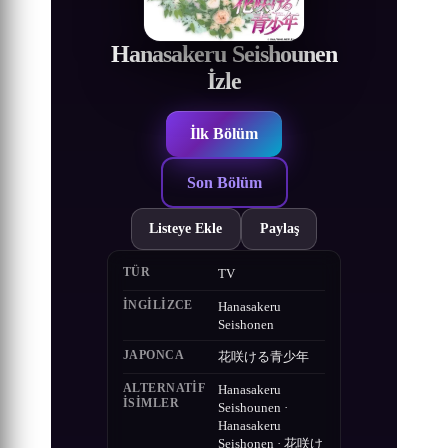
Hanasakeru Seishounen
İzle
İlk Bölüm
Son Bölüm
Listeye Ekle
Paylaş
TÜR
TV
İNGILIZCE
Hanasakeru
Seishonen
JAPONCA
花咲ける青少年
ALTERNATIF
Hanasakeru
ISIMLER
Seishounen ·
Hanasakeru
Seishonen · 花咲け