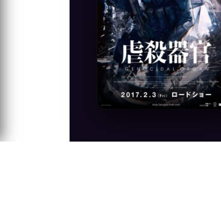
Anime Konusu
Sarajevo'nun el yapımı nükleer bomba il
durumuna geçtiler ve gelişen dünya gen
Yıkılan medeniyetlerin enkazında...