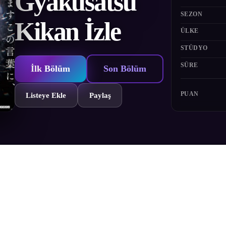
Gyakusatsu
SEZON
Kikan İzle
ÜLKE
STÜDYO
SÜRE
İlk Bölüm
Son Bölüm
PUAN
Listeye Ekle
Paylaş
e patlatıldığı gün kelimenin tam anlamıyla bir terör savaşı patlak verdi
ocide dalgaları altında boğuldu. Dünya sisteminin çöküşünün arkasında