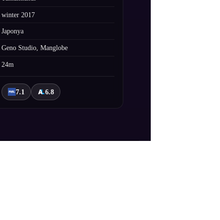
winter 2017
Japonya
Geno Studio, Manglobe
24m
7.1
6.8
. Baştaki hükümetler tam gözetim
ki isim Gizemli Amerikalı John Paul.