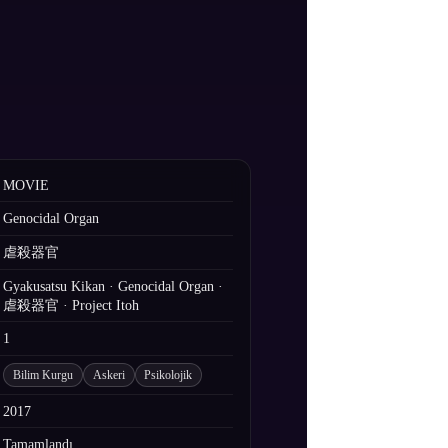
MOVIE
Genocidal Organ
虐殺器官
Gyakusatsu Kikan · Genocidal Organ ·
虐殺器官 · Project Itoh
1
Bilim Kurgu
Askeri
Psikolojik
2017
Tamamlandı