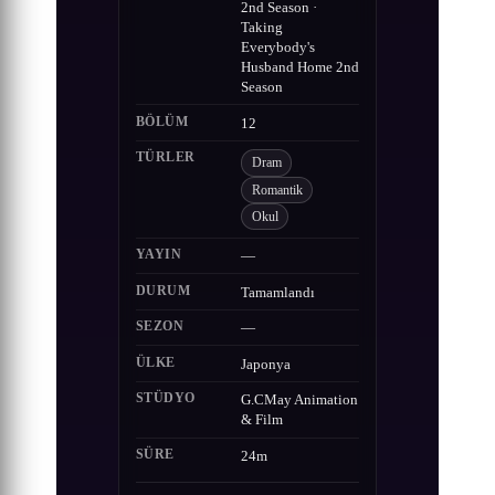
2nd Season ·
Taking
Everybody's
Husband Home 2nd
Season
BÖLÜM
12
TÜRLER
Dram
Romantik
Okul
YAYIN
—
DURUM
Tamamlandı
SEZON
—
ÜLKE
Japonya
STÜDYO
G.CMay Animation
& Film
SÜRE
24m