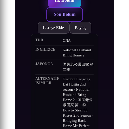
İlk Bölüm
Son Bölüm
Listeye Ekle
Paylaş
TÜR
ONA
İNGILIZCE
National Husband
Bring Home 2
JAPONCA
国民老公带回家 第
二季
ALTERNATIF
Guomin Laogong
ISIMLER
Dai Huijia 2nd
season · National
Husband Bring
Home 2 · 国民老公
带回家 第二季 ·
How to Steal 55
Kisses 2nd Season ·
Bringing Back
Home Mr. Perfect