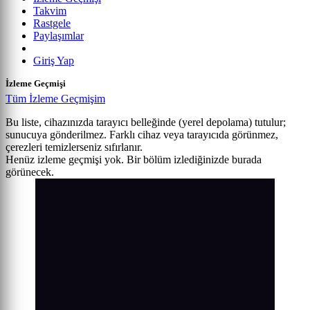
Takvim
Rastgele
Paylaşımlar
Giriş Yap
İzleme Geçmişi
Tüm İzleme Geçmişim
Bu liste, cihazınızda tarayıcı belleğinde (yerel depolama) tutulur;
sunucuya gönderilmez. Farklı cihaz veya tarayıcıda görünmez,
çerezleri temizlerseniz sıfırlanır.
Henüz izleme geçmişi yok. Bir bölüm izlediğinizde burada
görünecek.