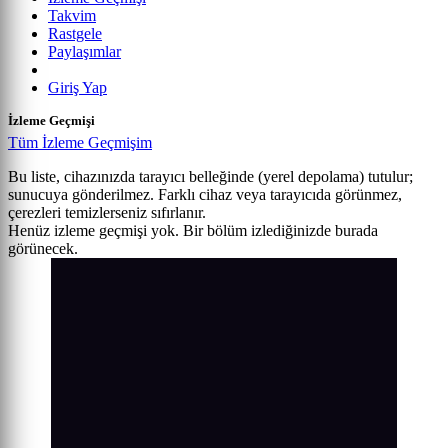
Takvim
Rastgele
Paylaşımlar
Giriş Yap
İzleme Geçmişi
Tüm İzleme Geçmişim
Bu liste, cihazınızda tarayıcı belleğinde (yerel depolama) tutulur;
sunucuya gönderilmez. Farklı cihaz veya tarayıcıda görünmez,
çerezleri temizlerseniz sıfırlanır.
Henüz izleme geçmişi yok. Bir bölüm izlediğinizde burada
görünecek.