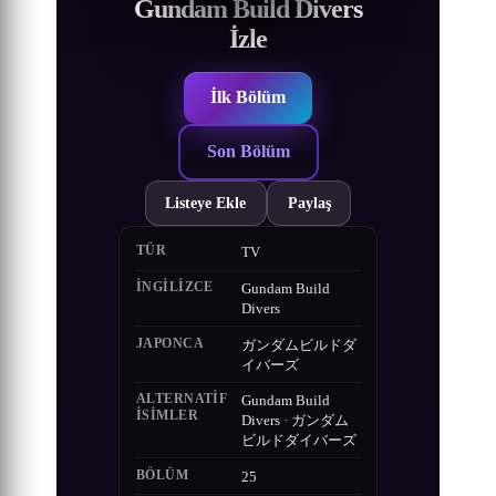
Gundam Build Divers
İzle
İlk Bölüm
Son Bölüm
Listeye Ekle
Paylaş
TÜR
TV
İNGILIZCE
Gundam Build
Divers
JAPONCA
ガンダムビルドダ
イバーズ
ALTERNATIF
Gundam Build
ISIMLER
Divers · ガンダム
ビルドダイバーズ
BÖLÜM
25