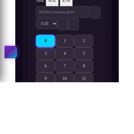
Sıra:
A-Z
Z-A
0
1
2
Gundam Build Divers 0. Bölüm izle
Gundam Build Divers 1. Bölüm izle
Gundam Build Divers 2. Bölü
3
4
5
Gundam Build Divers 3. Bölüm izle
Gundam Build Divers 4. Bölüm izle
Gundam Build Divers 5. Bölü
6
7
8
Gundam Build Divers 6. Bölüm izle
Gundam Build Divers 7. Bölüm izle
Gundam Build Divers 8. Bölü
9
10
11
Gundam Build Divers 9. Bölüm izle
Gundam Build Divers 10. Bölüm izle
Gundam Build Divers 11. Böl
12
13
14
Gundam Build Divers 12. Bölüm izle
Gundam Build Divers 13. Bölüm izle
Gundam Build Divers 14. Böl
15
16
17
Gundam Build Divers 15. Bölüm izle
Gundam Build Divers 16. Bölüm izle
Gundam Build Divers 17. Böl
18
19
20
Gundam Build Divers 18. Bölüm izle
Gundam Build Divers 19. Bölüm izle
Gundam Build Divers 20. Böl
21
22
23
Gundam Build Divers 21. Bölüm izle
Gundam Build Divers 22. Bölüm izle
Gundam Build Divers 23. Böl