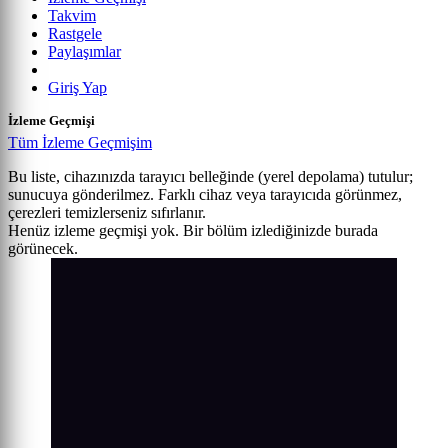
Takvim
Rastgele
Paylaşımlar
Giriş Yap
İzleme Geçmişi
Tüm İzleme Geçmişim
Bu liste, cihazınızda tarayıcı belleğinde (yerel depolama) tutulur;
sunucuya gönderilmez. Farklı cihaz veya tarayıcıda görünmez,
çerezleri temizlerseniz sıfırlanır.
Henüz izleme geçmişi yok. Bir bölüm izlediğinizde burada
görünecek.