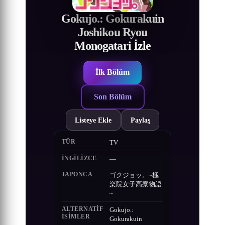
Gokujo.: Gokurakuin
Joshikou Ryou
Monogatari İzle
İlk Bölüm
Son Bölüm
Listeye Ekle
Paylaş
TÜR
TV
İNGILIZCE
—
JAPONCA
ゴクジョッ。~極
楽院女子高寮物語
~
ALTERNATIF
Gokujo.:
ISIMLER
Gokurakuin