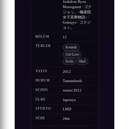
Joshikou Ryou
Monogatari · ゴク
ジョッ。~極楽院
女子高寮物語~ ·
Gokujyo · ゴクジ
ョッ。
BÖLÜM
12
TÜRLER
Komedi
Girl Love
Ecchi
Okul
YAYIN
2012
DURUM
Tamamlandı
SEZON
winter 2012
ÜLKE
Japonya
STÜDYO
LMD
SÜRE
24m