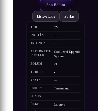
Son Bölüm
Listeye Ekle
Paylaş
TÜR
TV
İNGILIZCE
—
JAPONCA
—
ALTERNATIF
God Level Upgrade
ISIMLER
System
BÖLÜM
21
TÜRLER
-
YAYIN
—
DURUM
Tamamlandı
SEZON
—
ÜLKE
Japonya