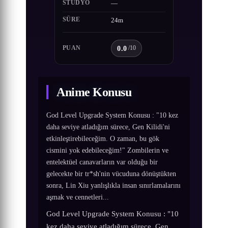
STÜDYO
—
SÜRE
24m
0.0
PUAN
/10
Anime Konusu
God Level Upgrade System Konusu : "10 kez
daha seviye atladığım sürece, Gen Kilidi'ni
etkinleştirebileceğim. O zaman, bu gök
cismini yok edebileceğim!" Zombilerin ve
entelektüel canavarların var olduğu bir
gelecekte bir tr*sh'nin vücuduna dönüştükten
sonra, Lin Xiu yanlışlıkla insan sınırlamalarını
aşmak ve cennetleri...
God Level Upgrade System Konusu : "10
kez daha seviye atladığım sürece, Gen