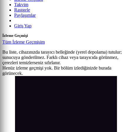
Takvim
Rastgele
Paylaşımlar
Giriş Yap
İzleme Geçmişi
Tüm İzleme Geçmişim
Bu liste, cihazınızda tarayıcı belleğinde (yerel depolama) tutulur;
sunucuya gönderilmez. Farklı cihaz veya tarayıcıda görünmez,
çerezleri temizlerseniz sıfırlanır.
Henüz izleme geçmişi yok. Bir bölüm izlediğinizde burada
görünecek.