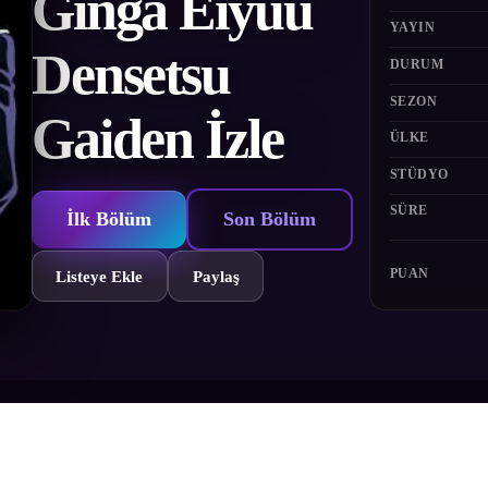
Ginga Eiyuu
YAYIN
Densetsu
DURUM
SEZON
Gaiden İzle
ÜLKE
STÜDYO
SÜRE
İlk Bölüm
Son Bölüm
PUAN
Listeye Ekle
Paylaş
diğer öncül serisi olan Sarmal Labirent'te; Yang Wenli'nin, Yeni Bir Sa