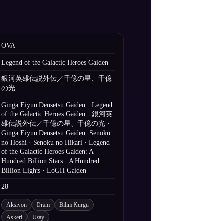
OVA
Legend of the Galactic Heroes Gaiden
銀河英雄伝説外伝／千億の星、千億
の光
Ginga Eiyuu Densetsu Gaiden · Legend
of the Galactic Heroes Gaiden · 銀河英
雄伝説外伝／千億の星、千億の光 ·
Ginga Eiyuu Densetsu Gaiden: Senoku
no Hoshi · Senoku no Hikari · Legend
of the Galactic Heroes Gaiden: A
Hundred Billion Stars · A Hundred
Billion Lights · LoGH Gaiden
28
Aksiyon
Dram
Bilim Kurgu
Askeri
Uzay