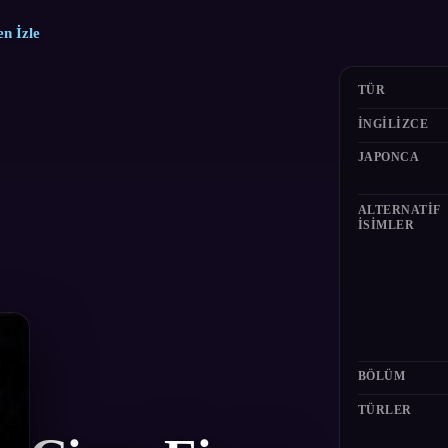
n İzle
TÜR
İNGILIZCE
JAPONCA
ALTERNATIF
ISIMLER
BÖLÜM
TÜRLER