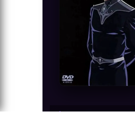
Anime Konusu
Galaktik Kahramanların Efsanesi'nin bir 