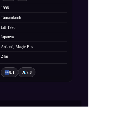
1998
Tamamlandı
fall 1998
Japonya
Artland, Magic Bus
24m
8.1
7.8
vaşa Uvertür filminin öncesinde geçen