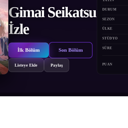
Gimai Seikatsu
DURUM
SEZON
İzle
ÜLKE
STÜDYO
SÜRE
İlk Bölüm
Son Bölüm
PUAN
Listeye Ekle
Paylaş
esinin ardından yeni bir üvey kız kardeş edinir; okulun bir numaralı gü
sadece belli belirsiz ve rahat bir mesafeyi koruyacaklarına dair söz verir