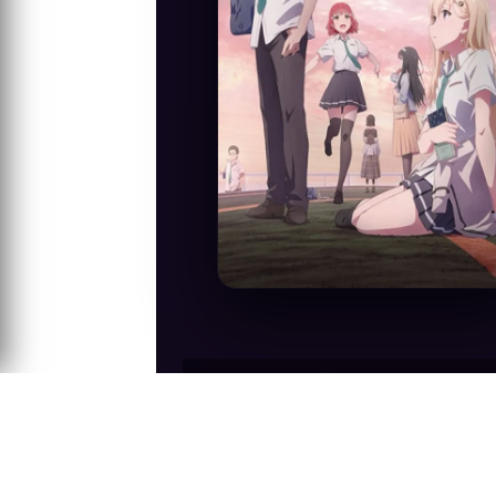
Anime Konusu
Yuuta Asamura, babasının yeniden evlenm
çok yakın ne de çok karşıt olacaklarına, 