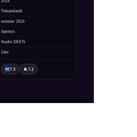
2024
Tamamlandı
summer 2024
Japonya
Studio DEEN
24m
7.3
7.2
zeli olan Saki Ayase. Birbirlerine ne
ler; kadın erkek ilişkilerine dair önemli