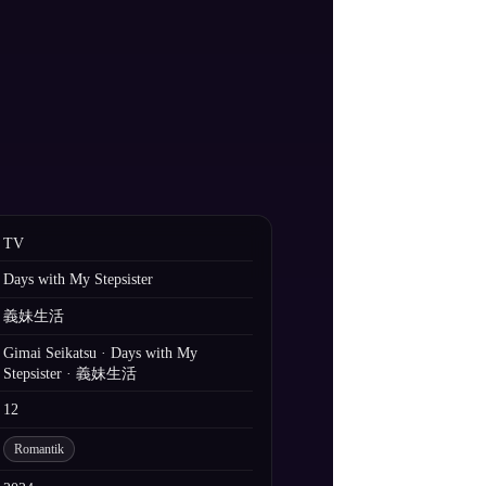
TV
Days with My Stepsister
義妹生活
Gimai Seikatsu · Days with My
Stepsister · 義妹生活
12
Romantik