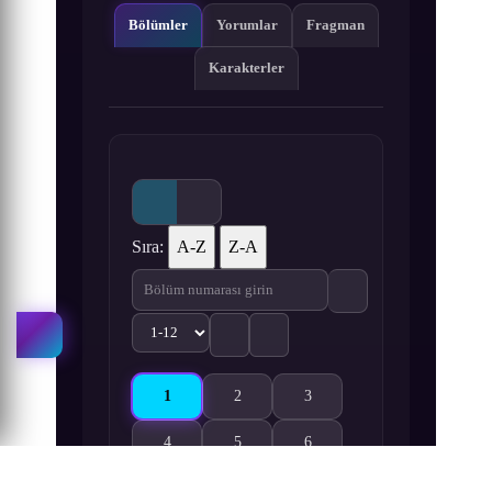
Bölümler
Yorumlar
Fragman
Karakterler
Sıra:
A-Z
Z-A
1
2
3
Giji Harem 1. Bölüm izle
Giji Harem 2. Bölüm izle
Giji Harem 3. Bölüm izle
4
5
6
Giji Harem 4. Bölüm izle
Giji Harem 5. Bölüm izle
Giji Harem 6. Bölüm izle
7
8
9