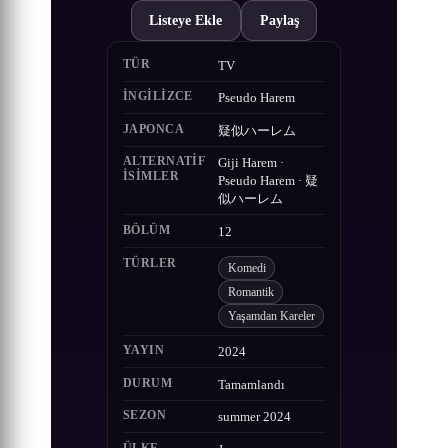
Listeye Ekle
Paylaş
TÜR
TV
İNGILIZCE
Pseudo Harem
JAPONCA
疑似ハーレム
ALTERNATIF
Giji Harem ·
ISIMLER
Pseudo Harem · 疑
似ハーレム
BÖLÜM
12
TÜRLER
Komedi
Romantik
Yaşamdan Kareler
YAYIN
2024
DURUM
Tamamlandı
SEZON
summer 2024
ÜLKE