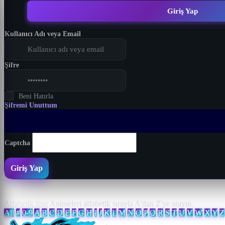
Giriş Yap
Kullanıcı Adı veya Email
Şifre
Beni Hatırla
Şifremi Unuttum
Captcha
Giriş Yap
Alfabetik liste
Animeleri alfabetik sırayla A'dan Z'ye arayın.
All
#
0-9
A
B
C
D
E
F
G
H
I
J
K
L
M
N
O
P
Q
R
S
T
U
V
W
X
Y
Z