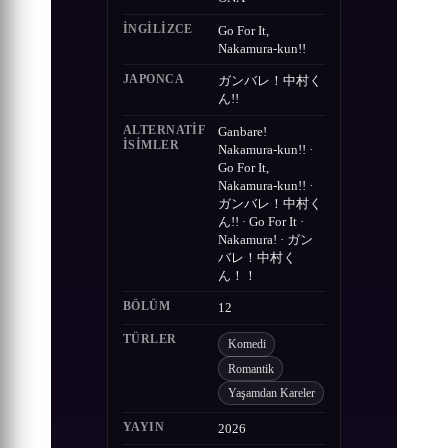
İNGILIZCE
Go For It,
Nakamura-kun!!
JAPONCA
ガンバレ！中村く
ん!!
ALTERNATIF
Ganbare!
ISIMLER
Nakamura-kun!! ·
Go For It,
Nakamura-kun!! ·
ガンバレ！中村く
ん!! · Go For It ·
Nakamura! · ガン
バレ！中村く
ん！！
BÖLÜM
12
TÜRLER
Komedi
Romantik
Yaşamdan Kareler
YAYIN
2026