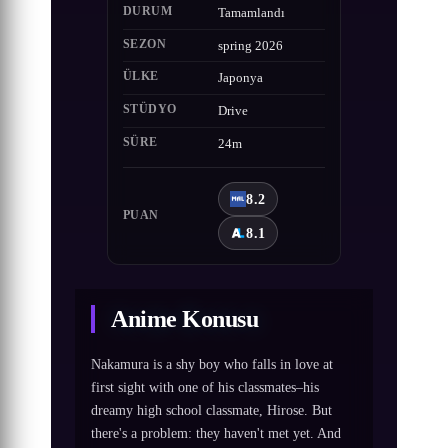
DURUM
Tamamlandı
SEZON
spring 2026
ÜLKE
Japonya
STÜDYO
Drive
SÜRE
24m
8.2
PUAN
8.1
Anime Konusu
Nakamura is a shy boy who falls in love at
first sight with one of his classmates–his
dreamy high school classmate, Hirose. But
there's a problem: they haven't met yet. And