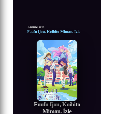
Anime izle
Fuufu Ijou, Koibito Miman. İzle
Fuufu Ijou, Koibito
Miman. İzle