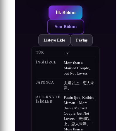
İlk Bölüm
Son Bölüm
Listeye Ekle
Paylaş
TÜR
TV
İNGILIZCE
More than a
Married Couple,
but Not Lovers.
JAPONCA
夫婦以上、恋人未
満。
ALTERNATIF
Fuufu Ijou, Koibito
ISIMLER
Miman. · More
than a Married
Couple, but Not
Lovers. · 夫婦以
上、恋人未満。 ·
More than a