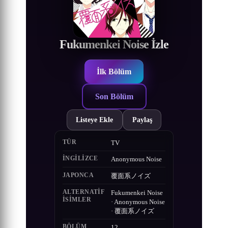
Fukumenkei Noise İzle
İlk Bölüm
Son Bölüm
Listeye Ekle
Paylaş
TÜR
TV
İNGILIZCE
Anonymous Noise
JAPONCA
覆面系ノイズ
ALTERNATIF
Fukumenkei Noise
ISIMLER
· Anonymous Noise
· 覆面系ノイズ
BÖLÜM
12