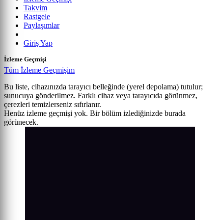
Takvim
Rastgele
Paylaşımlar
Giriş Yap
İzleme Geçmişi
Tüm İzleme Geçmişim
Bu liste, cihazınızda tarayıcı belleğinde (yerel depolama) tutulur;
sunucuya gönderilmez. Farklı cihaz veya tarayıcıda görünmez,
çerezleri temizlerseniz sıfırlanır.
Henüz izleme geçmişi yok. Bir bölüm izlediğinizde burada
görünecek.